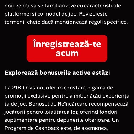
noii veniti să se familiarizeze cu caracteristicile
platformei și cu modul de joc. Revizuiește
termenii cheie dacă menționează reguli specifice.
Înregistrează-te
acum
Explorează bonusurile active astăzi
La 21Bit Casino, oferim constant o gamă de
promoții exclusive pentru a îmbunătăți experiența
ta de joc. Bonusul de Reîncărcare recompensează
jucătorii pentru loialitatea lor, oferind fonduri
suplimentare pentru depunerile ulterioare. Un
Program de Cashback este, de asemenea,