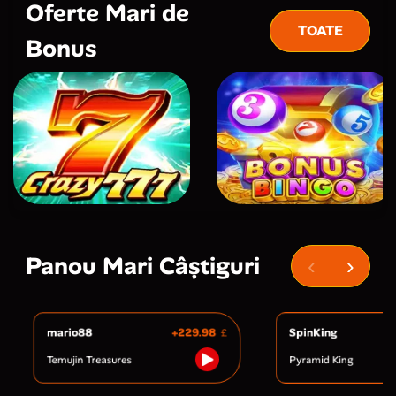
Oferte Mari de
TOATE
Bonus
Panou Mari Câștiguri
‹
›
mario88
+229.98
SpinKing
£
Temujin Treasures
Pyramid King