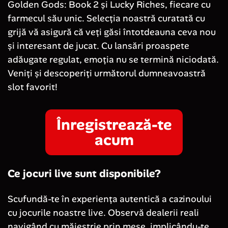
Golden Gods: Book 2 și Lucky Riches, fiecare cu
farmecul său unic. Selecția noastră curatată cu
grijă vă asigură că veți găsi întotdeauna ceva nou
și interesant de jucat. Cu lansări proaspete
adăugate regulat, emoția nu se termină niciodată.
Veniți și descoperiți următorul dumneavoastră
slot favorit!
Înregistrează-te
acum
Ce jocuri live sunt disponibile?
Scufundă-te în experiența autentică a cazinoului
cu jocurile noastre live. Observă dealerii reali
navigând cu măiestrie prin mese, implicându-te