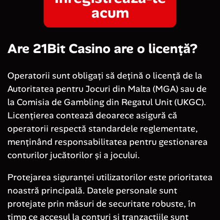
acum
Are 21Bit Casino are o licență?
Operatorii sunt obligați să dețină o licență de la
Autoritatea pentru Jocuri din Malta (MGA) sau de
la Comisia de Gambling din Regatul Unit (UKGC).
Licențierea contează deoarece asigură că
operatorii respectă standardele reglementate,
menținând responsabilitatea pentru gestionarea
conturilor jucătorilor și a jocului.
Protejarea siguranței utilizatorilor este prioritatea
noastră principală. Datele personale sunt
protejate prin măsuri de securitate robuste, în
timp ce accesul la conturi și tranzacțiile sunt