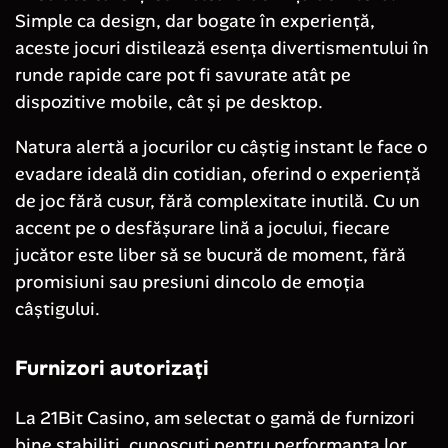
Simple ca design, dar bogate în experiență,
aceste jocuri distilează esența divertismentului în
runde rapide care pot fi savurate atât pe
dispozitive mobile, cât și pe desktop.
Natura alertă a jocurilor cu câștig instant le face o
evadare ideală din cotidian, oferind o experiență
de joc fără cusur, fără complexitate inutilă. Cu un
accent pe o desfășurare lină a jocului, fiecare
jucător este liber să se bucură de moment, fără
promisiuni sau presiuni dincolo de emoția
câștigului.
Furnizori autorizați
La 21Bit Casino, am selectat o gamă de furnizori
bine stabiliți, cunoscuți pentru performanța lor