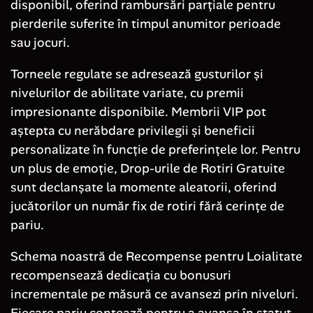
disponibil, oferind rambursări parțiale pentru
pierderile suferite în timpul anumitor perioade
sau jocuri.
Torneele regulate se adresează gusturilor și
nivelurilor de abilitate variate, cu premii
impresionante disponibile. Membrii VIP pot
aștepta cu nerăbdare privilegii și beneficii
personalizate în funcție de preferințele lor. Pentru
un plus de emoție, Drop-urile de Rotiri Gratuite
sunt declanșate la momente aleatorii, oferind
jucătorilor un număr fix de rotiri fără cerințe de
pariu.
Schema noastră de Recompense pentru Loialitate
recompensează dedicația cu bonusuri
incrementale pe măsură ce avansezi prin niveluri.