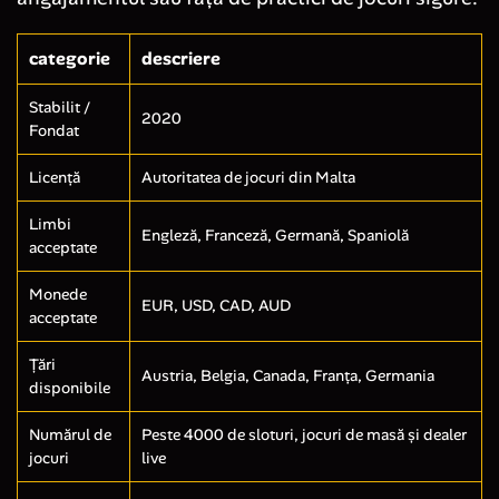
categorie
descriere
Stabilit /
2020
Fondat
Licență
Autoritatea de jocuri din Malta
Limbi
Engleză, Franceză, Germană, Spaniolă
acceptate
Monede
EUR, USD, CAD, AUD
acceptate
Țări
Austria, Belgia, Canada, Franța, Germania
disponibile
Numărul de
Peste 4000 de sloturi, jocuri de masă și dealer
jocuri
live