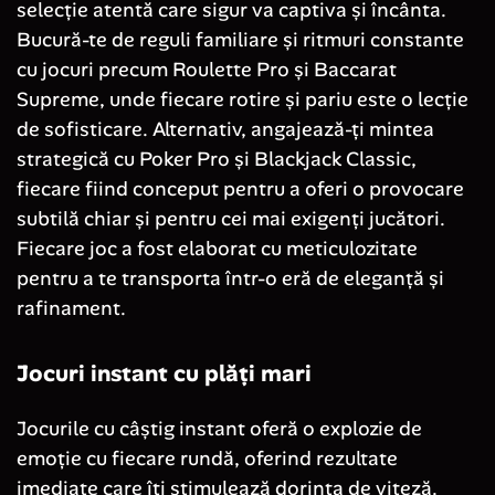
selecție atentă care sigur va captiva și încânta.
Bucură-te de reguli familiare și ritmuri constante
cu jocuri precum Roulette Pro și Baccarat
Supreme, unde fiecare rotire și pariu este o lecție
de sofisticare. Alternativ, angajează-ți mintea
strategică cu Poker Pro și Blackjack Classic,
fiecare fiind conceput pentru a oferi o provocare
subtilă chiar și pentru cei mai exigenți jucători.
Fiecare joc a fost elaborat cu meticulozitate
pentru a te transporta într-o eră de eleganță și
rafinament.
Jocuri instant cu plăți mari
Jocurile cu câștig instant oferă o explozie de
emoție cu fiecare rundă, oferind rezultate
imediate care îți stimulează dorința de viteză.