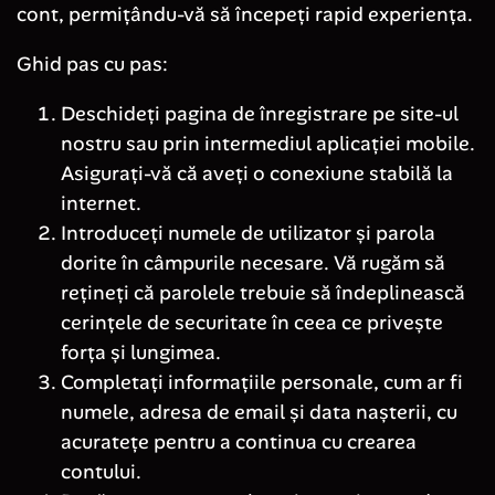
cont, permițându-vă să începeți rapid experiența.
Ghid pas cu pas:
Deschideți pagina de înregistrare pe site-ul
nostru sau prin intermediul aplicației mobile.
Asigurați-vă că aveți o conexiune stabilă la
internet.
Introduceți numele de utilizator și parola
dorite în câmpurile necesare. Vă rugăm să
rețineți că parolele trebuie să îndeplinească
cerințele de securitate în ceea ce privește
forța și lungimea.
Completați informațiile personale, cum ar fi
numele, adresa de email și data nașterii, cu
acuratețe pentru a continua cu crearea
contului.