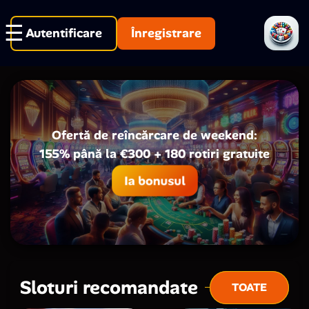
Autentificare
Înregistrare
Ofertă de reîncărcare de weekend:
155% până la €300 + 180 rotiri gratuite
Ia bonusul
Sloturi recomandate
TOATE