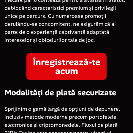
Fiecare pariu contează pentru a avansa în statut,
deblocând caracteristici premium și privilegii
unice pe parcurs. Cu numeroase promoții
derulându-se concomitent, ne asigurăm că ai
parte de o experiență captivantă adaptată
intereselor și obiceiurilor tale de joc.
Înregistrează-te
acum
Modalități de plată securizate
Sprijinim o gamă largă de opțiuni de depunere,
inclusiv metode moderne precum portofelele
electronice și criptomonedele. Fluxul de plată