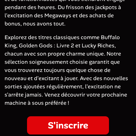
pendant des heures. Du frisson des jackpots à
l'excitation des Megaways et des achats de
bonus, nous avons tout.
Explorez des titres classiques comme Buffalo
King, Golden Gods : Livre 2 et Lucky Riches,
chacun avec son propre charme unique. Notre
sélection soigneusement choisie garantit que
vous trouverez toujours quelque chose de
nouveau et d'excitant à jouer. Avec des nouvelles
sorties ajoutées régulièrement, l'excitation ne
s'arrête jamais. Venez découvrir votre prochaine
machine à sous préférée !
S'inscrire