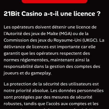
21Bit Casino a-t-il une licence ?
Les opérateurs doivent détenir une licence de
l'Autorité des jeux de Malte (MGA) ou de la
Commission des jeux du Royaume-Uni (UKGC). La
délivrance de licences est importante car elle
garantit que les opérateurs respectent des
normes réglementées, maintenant ainsi la
responsabilité dans la gestion des comptes des
joueurs et du gameplay.
La protection de la sécurité des utilisateurs est
notre priorité absolue. Les données personnelles
sont protégées par des mesures de sécurité
robustes, tandis que l'accès aux comptes et les