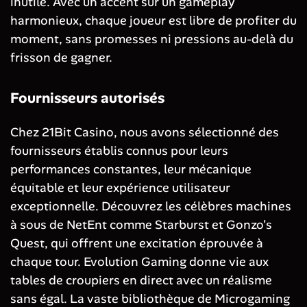
inutile. Avec un accent sur un gameplay
harmonieux, chaque joueur est libre de profiter du
moment, sans promesses ni pressions au-delà du
frisson de gagner.
Fournisseurs autorisés
Chez 21Bit Casino, nous avons sélectionné des
fournisseurs établis connus pour leurs
performances constantes, leur mécanique
équitable et leur expérience utilisateur
exceptionnelle. Découvrez les célèbres machines
à sous de NetEnt comme Starburst et Gonzo's
Quest, qui offrent une excitation éprouvée à
chaque tour. Evolution Gaming donne vie aux
tables de croupiers en direct avec un réalisme
sans égal. La vaste bibliothèque de Microgaming