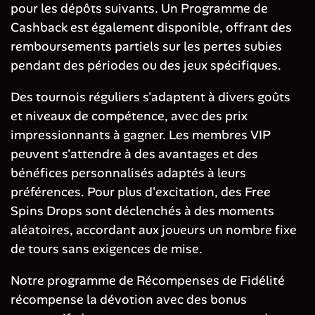
pour les dépôts suivants. Un Programme de
Cashback est également disponible, offrant des
remboursements partiels sur les pertes subies
pendant des périodes ou des jeux spécifiques.
Des tournois réguliers s'adaptent à divers goûts
et niveaux de compétence, avec des prix
impressionnants à gagner. Les membres VIP
peuvent s'attendre à des avantages et des
bénéfices personnalisés adaptés à leurs
préférences. Pour plus d'excitation, des Free
Spins Drops sont déclenchés à des moments
aléatoires, accordant aux joueurs un nombre fixe
de tours sans exigences de mise.
Notre programme de Récompenses de Fidélité
récompense la dévotion avec des bonus