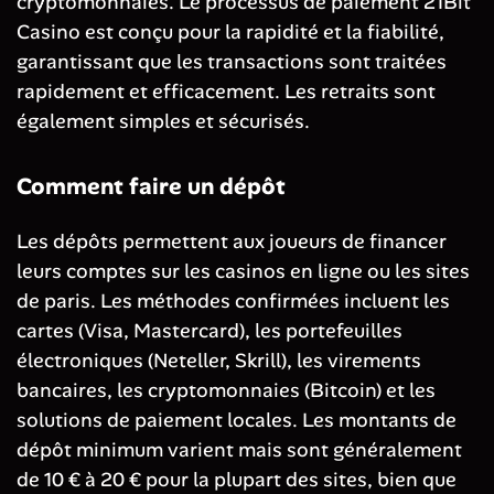
cryptomonnaies. Le processus de paiement 21Bit
Casino est conçu pour la rapidité et la fiabilité,
garantissant que les transactions sont traitées
rapidement et efficacement. Les retraits sont
également simples et sécurisés.
Comment faire un dépôt
Les dépôts permettent aux joueurs de financer
leurs comptes sur les casinos en ligne ou les sites
de paris. Les méthodes confirmées incluent les
cartes (Visa, Mastercard), les portefeuilles
électroniques (Neteller, Skrill), les virements
bancaires, les cryptomonnaies (Bitcoin) et les
solutions de paiement locales. Les montants de
dépôt minimum varient mais sont généralement
de 10 € à 20 € pour la plupart des sites, bien que