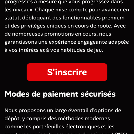
progressifs à mesure que vous progressez dans
les niveaux. Chaque mise compte pour avancer en
statut, débloquant des fonctionnalités premium
et des privilèges uniques en cours de route. Avec
de nombreuses promotions en cours, nous
garantissons une expérience engageante adaptée
à vos intérêts et à vos habitudes de jeu.
S'inscrire
Modes de paiement sécurisés
Nous proposons un large éventail d'options de
dépôt, y compris des méthodes modernes
comme les portefeuilles électroniques et les