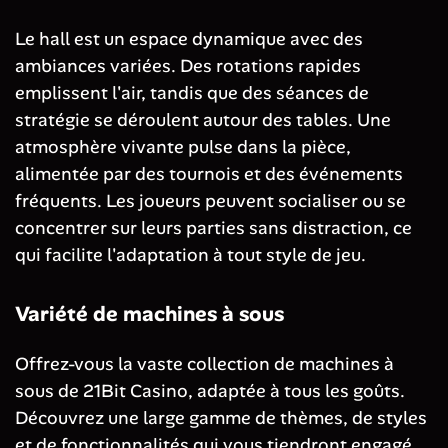
Le hall est un espace dynamique avec des
ambiances variées. Des rotations rapides
emplissent l'air, tandis que des séances de
stratégie se déroulent autour des tables. Une
atmosphère vivante pulse dans la pièce,
alimentée par des tournois et des événements
fréquents. Les joueurs peuvent socialiser ou se
concentrer sur leurs parties sans distraction, ce
qui facilite l'adaptation à tout style de jeu.
Variété de machines à sous
Offrez-vous la vaste collection de machines à
sous de 21Bit Casino, adaptée à tous les goûts.
Découvrez une large gamme de thèmes, de styles
et de fonctionnalités qui vous tiendront engagé