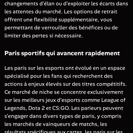
changements d'élan ou d'exploiter les écarts dans
les attentes du marché. Les options de retrait
offrent une flexibilité supplémentaire, vous
permettant de verrouiller des bénéfices ou de
limiter des pertes si nécessaire.
Paris sportifs qui avancent rapidement
Les paris sur les esports ont évolué en un espace
spécialisé pour les fans qui recherchent des
actions à enjeux élevés sur des titres compétitifs.
Ce marché de niche se concentre exclusivement
sur les meilleurs jeux d'esports comme League of
Legends, Dota 2 et CS:GO. Les parieurs peuvent
s'engager dans divers types de paris, y compris
les marchés de vainqueurs de matchs, les
résultats spécifiques aux cartes, les paris sur les