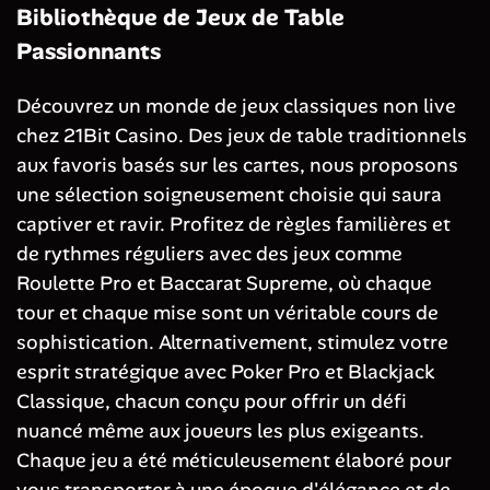
Bibliothèque de Jeux de Table
Passionnants
Découvrez un monde de jeux classiques non live
chez 21Bit Casino. Des jeux de table traditionnels
aux favoris basés sur les cartes, nous proposons
une sélection soigneusement choisie qui saura
captiver et ravir. Profitez de règles familières et
de rythmes réguliers avec des jeux comme
Roulette Pro et Baccarat Supreme, où chaque
tour et chaque mise sont un véritable cours de
sophistication. Alternativement, stimulez votre
esprit stratégique avec Poker Pro et Blackjack
Classique, chacun conçu pour offrir un défi
nuancé même aux joueurs les plus exigeants.
Chaque jeu a été méticuleusement élaboré pour
vous transporter à une époque d'élégance et de