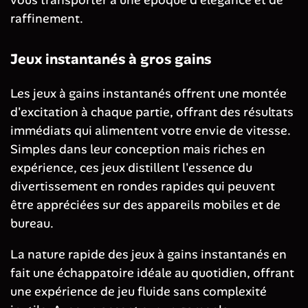
raffinement.
Jeux instantanés à gros gains
Les jeux à gains instantanés offrent une montée
d'excitation à chaque partie, offrant des résultats
immédiats qui alimentent votre envie de vitesse.
Simples dans leur conception mais riches en
expérience, ces jeux distillent l'essence du
divertissement en rondes rapides qui peuvent
être appréciées sur des appareils mobiles et de
bureau.
La nature rapide des jeux à gains instantanés en
fait une échappatoire idéale au quotidien, offrant
une expérience de jeu fluide sans complexité