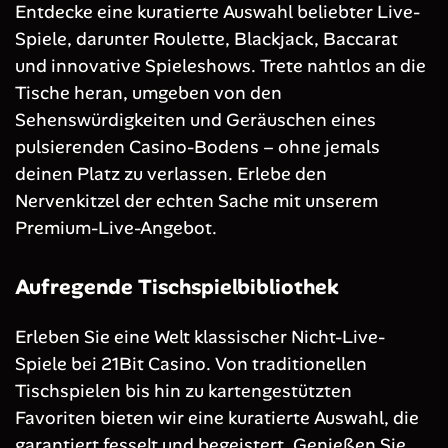
Entdecke eine kuratierte Auswahl beliebter Live-
Spiele, darunter Roulette, Blackjack, Baccarat
und innovative Spieleshows. Trete nahtlos an die
Tische heran, umgeben von den
Sehenswürdigkeiten und Geräuschen eines
pulsierenden Casino-Bodens – ohne jemals
deinen Platz zu verlassen. Erlebe den
Nervenkitzel der echten Sache mit unserem
Premium-Live-Angebot.
Aufregende Tischspielbibliothek
Erleben Sie eine Welt klassischer Nicht-Live-
Spiele bei 21Bit Casino. Von traditionellen
Tischspielen bis hin zu kartengestützten
Favoriten bieten wir eine kuratierte Auswahl, die
garantiert fesselt und begeistert. Genießen Sie