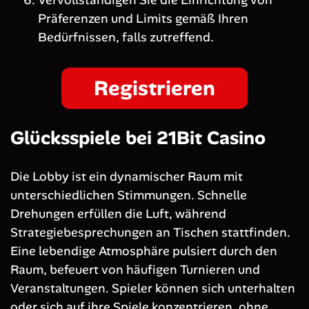
Präferenzen und Limits gemäß Ihren
Bedürfnissen, falls zutreffend.
Registrieren
Glücksspiele bei 21Bit Casino
Die Lobby ist ein dynamischer Raum mit
unterschiedlichen Stimmungen. Schnelle
Drehungen erfüllen die Luft, während
Strategiebesprechungen an Tischen stattfinden.
Eine lebendige Atmosphäre pulsiert durch den
Raum, befeuert von häufigen Turnieren und
Veranstaltungen. Spieler können sich unterhalten
oder sich auf ihre Spiele konzentrieren, ohne