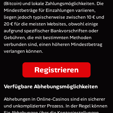
(Bitcoin) und lokale Zahlungsmöglichkeiten. Die
Mindestbeträge für Einzahlungen variieren,
liegen jedoch typischerweise zwischen 10 € und
20 € für die meisten Websites, obwohl einige
aufgrund spezifischer Bankvorschriften oder
Gebühren, die mit bestimmten Methoden
verbunden sind, einen höheren Mindestbetrag
verlangen können.
Registrieren
Verfügbare Abhebungsmöglichkeiten
Abhebungen in Online-Casinos sind ein sicherer
und unkomplizierter Prozess. In der Regel können
Sie Abhebungen über die Kontoeinstellungen