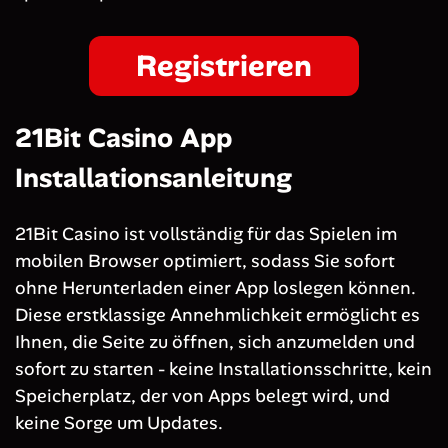
Registrieren
21Bit Casino App
Installationsanleitung
21Bit Casino ist vollständig für das Spielen im
mobilen Browser optimiert, sodass Sie sofort
ohne Herunterladen einer App loslegen können.
Diese erstklassige Annehmlichkeit ermöglicht es
Ihnen, die Seite zu öffnen, sich anzumelden und
sofort zu starten - keine Installationsschritte, kein
Speicherplatz, der von Apps belegt wird, und
keine Sorge um Updates.