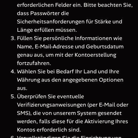
erforderlichen Felder ein. Bitte beachten Sie,
dass Passwörter die
Sicherheitsanforderungen für Stärke und
Länge erfüllen müssen.
Füllen Sie persönliche Informationen wie
Name, E-Mail-Adresse und Geburtsdatum
genau aus, um mit der Kontoerstellung
fortzufahren.
Wählen Sie bei Bedarf Ihr Land und Ihre
Währung aus den angegebenen Optionen
aus.
Überprüfen Sie eventuelle
Verifizierungsanweisungen (per E-Mail oder
SMS), die von unserem System gesendet
werden, falls diese für die Aktivierung Ihres
Kontos erforderlich sind.
Vervollständigen Sie die Einrichtung von