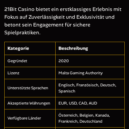
21Bit Casino bietet ein erstklassiges Erlebnis mit
Fokus auf Zuverlässigkeit und Exklusivität und
betont sein Engagement für sichere
Spielpraktiken.
Kategorie
Beschreibung
Gegründet
2020
Lizenz
Malta Gaming Authority
Englisch, Französisch, Deutsch,
Unterstützte Sprachen
Spanisch
Akzeptierte Währungen
EUR, USD, CAD, AUD
Österreich, Belgien, Kanada,
Verfügbare Länder
Frankreich, Deutschland