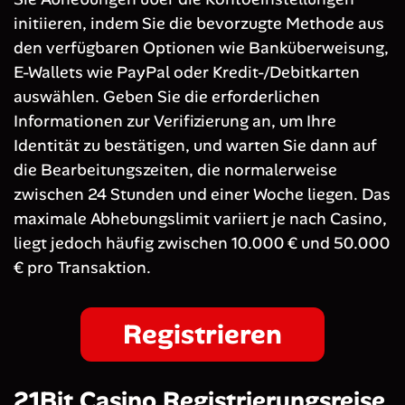
initiieren, indem Sie die bevorzugte Methode aus
den verfügbaren Optionen wie Banküberweisung,
E-Wallets wie PayPal oder Kredit-/Debitkarten
auswählen. Geben Sie die erforderlichen
Informationen zur Verifizierung an, um Ihre
Identität zu bestätigen, und warten Sie dann auf
die Bearbeitungszeiten, die normalerweise
zwischen 24 Stunden und einer Woche liegen. Das
maximale Abhebungslimit variiert je nach Casino,
liegt jedoch häufig zwischen 10.000 € und 50.000
€ pro Transaktion.
Registrieren
21Bit Casino Registrierungsreise