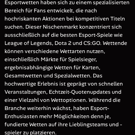
Esportwetten haben sich zu einem spezialisierten
Bereich für Fans entwickelt, die nach
hochriskanten Aktionen bei kompetitiven Titeln
suchen. Dieser Nischenmarkt konzentriert sich
ausschließlich auf die besten Esport-Spiele wie
League of Legends, Dota 2 und CS:GO. Wettende
können verschiedene Wettarten nutzen,
einschließlich Märkte für Spielsieger,
ergebnisabhängige Wetten für Karten,
Gesamtwetten und Spezialwetten. Das
hochwertige Erlebnis ist geprägt von schnellen
Veranstaltungen, Echtzeit-Quotenupdates und
einer Vielzahl von Wettoptionen. Während die
Branche weiterhin wächst, haben Esport-
Enthusiasten mehr Möglichkeiten denn je,
fundierte Wetten auf ihre Lieblingsteams und -
spieler zu platzieren.