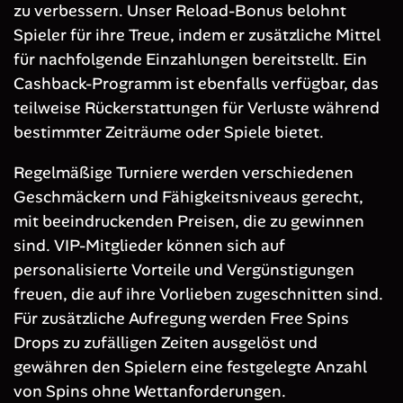
zu verbessern. Unser Reload-Bonus belohnt
Spieler für ihre Treue, indem er zusätzliche Mittel
für nachfolgende Einzahlungen bereitstellt. Ein
Cashback-Programm ist ebenfalls verfügbar, das
teilweise Rückerstattungen für Verluste während
bestimmter Zeiträume oder Spiele bietet.
Regelmäßige Turniere werden verschiedenen
Geschmäckern und Fähigkeitsniveaus gerecht,
mit beeindruckenden Preisen, die zu gewinnen
sind. VIP-Mitglieder können sich auf
personalisierte Vorteile und Vergünstigungen
freuen, die auf ihre Vorlieben zugeschnitten sind.
Für zusätzliche Aufregung werden Free Spins
Drops zu zufälligen Zeiten ausgelöst und
gewähren den Spielern eine festgelegte Anzahl
von Spins ohne Wettanforderungen.