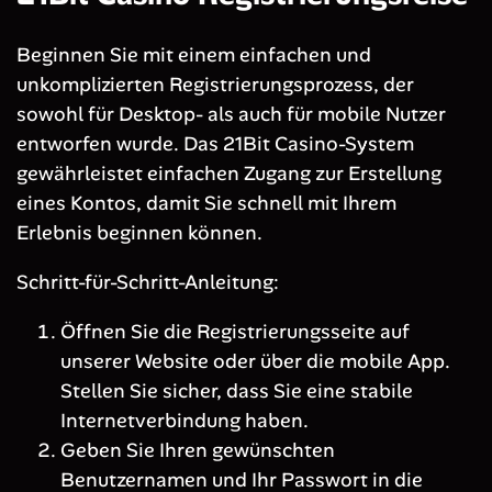
Beginnen Sie mit einem einfachen und
unkomplizierten Registrierungsprozess, der
sowohl für Desktop- als auch für mobile Nutzer
entworfen wurde. Das 21Bit Casino-System
gewährleistet einfachen Zugang zur Erstellung
eines Kontos, damit Sie schnell mit Ihrem
Erlebnis beginnen können.
Schritt-für-Schritt-Anleitung:
Öffnen Sie die Registrierungsseite auf
unserer Website oder über die mobile App.
Stellen Sie sicher, dass Sie eine stabile
Internetverbindung haben.
Geben Sie Ihren gewünschten
Benutzernamen und Ihr Passwort in die