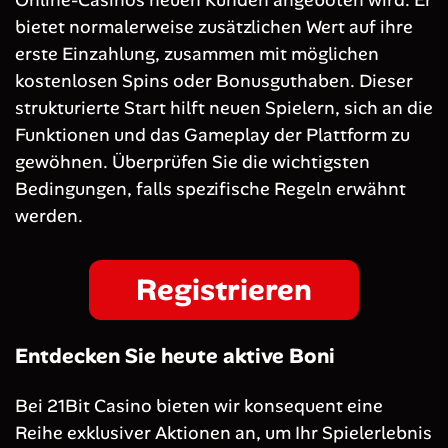
Online-Casinos neuen Kunden angeboten wird. Er
bietet normalerweise zusätzlichen Wert auf ihre
erste Einzahlung, zusammen mit möglichen
kostenlosen Spins oder Bonusguthaben. Dieser
strukturierte Start hilft neuen Spielern, sich an die
Funktionen und das Gameplay der Plattform zu
gewöhnen. Überprüfen Sie die wichtigsten
Bedingungen, falls spezifische Regeln erwähnt
werden.
Registrieren
Entdecken Sie heute aktive Boni
Bei 21Bit Casino bieten wir konsequent eine
Reihe exklusiver Aktionen an, um Ihr Spielerlebnis