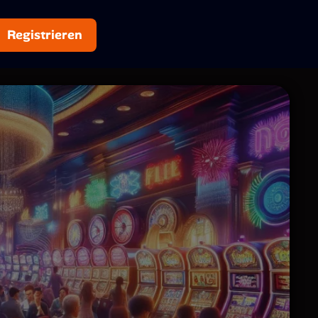
Registrieren