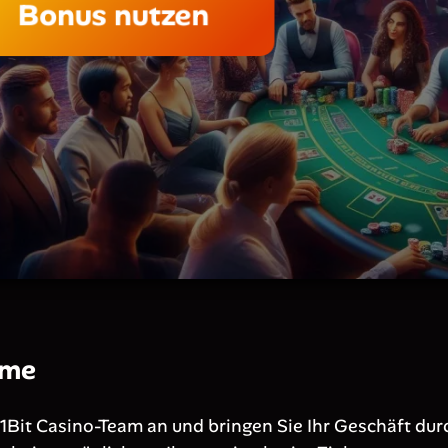
Bonus nutzen
mme
21Bit Casino-Team an und bringen Sie Ihr Geschäft d