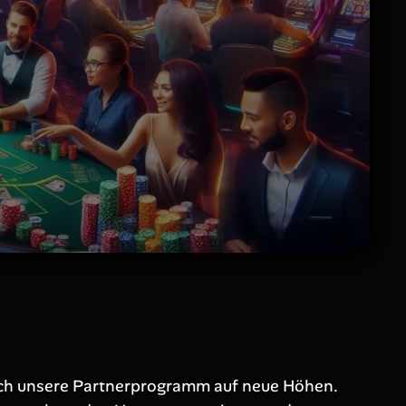
urch unsere Partnerprogramm auf neue Höhen.