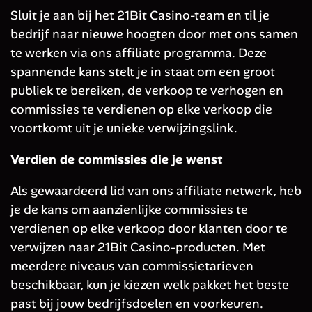
Sluit je aan bij het 21Bit Casino-team en til je
bedrijf naar nieuwe hoogten door met ons samen
te werken via ons affiliate programma. Deze
spannende kans stelt je in staat om een groot
publiek te bereiken, de verkoop te verhogen en
commissies te verdienen op elke verkoop die
voortkomt uit je unieke verwijzingslink.
Verdien de commissies die je wenst
Als gewaardeerd lid van ons affiliate netwerk, heb
je de kans om aanzienlijke commissies te
verdienen op elke verkoop door klanten door te
verwijzen naar 21Bit Casino-producten. Met
meerdere niveaus van commissietarieven
beschikbaar, kun je kiezen welk pakket het beste
past bij jouw bedrijfsdoelen en voorkeuren.