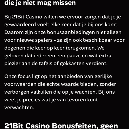
die je niet mag missen
Bij 21Bit Casino willen we ervoor zorgen dat je je
gewaardeerd voelt elke keer dat je bij ons komt.
Daarom zijn onze bonusaanbiedingen niet alleen
voor nieuwe spelers - ze zijn ook beschikbaar voor
degenen die keer op keer terugkomen. We
geloven dat iedereen een pauze en wat extra
plezier aan de tafels of gokkasten verdient.
Onze focus ligt op het aanbieden van eerlijke
voorwaarden die echte waarde bieden, zonder
verborgen valkuilen die op je wachten. Bij ons
weet je precies wat je van tevoren kunt
verwachten.
21Bit Casino Bonusfeiten, geen