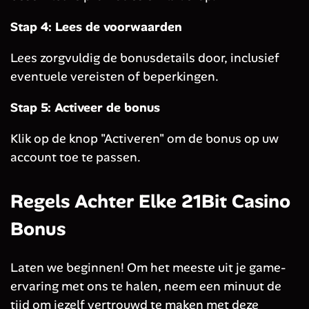
Stap 4: Lees de voorwaarden
Lees zorgvuldig de bonusdetails door, inclusief
eventuele vereisten of beperkingen.
Stap 5: Activeer de bonus
Klik op de knop "Activeren" om de bonus op uw
account toe te passen.
Regels Achter Elke 21Bit Casino
Bonus
Laten we beginnen! Om het meeste uit je game-
ervaring met ons te halen, neem een minuut de
tijd om jezelf vertrouwd te maken met deze