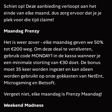
Schiet op! Deze aanbieding verloopt aan het
einde van elke maand, dus zorg ervoor dat je je
plek voor die tijd claimt!
Maandag Frenzy
Het is weer zover - elke maandag geven we 50%
tot €200 weg. Om deze deal te verzilveren,
gebruik code MONDAY1 in de kassa wanneer je
een minimale storting van €30 doet. De bonus
moet 35 keer worden ingezet en kan alleen
worden gebruikt op onze gokkasten van NetEnt,
Microgaming en Betsoft.
Vergeet niet, elke maandag is Frenzy Maandag!
Weekend Madness