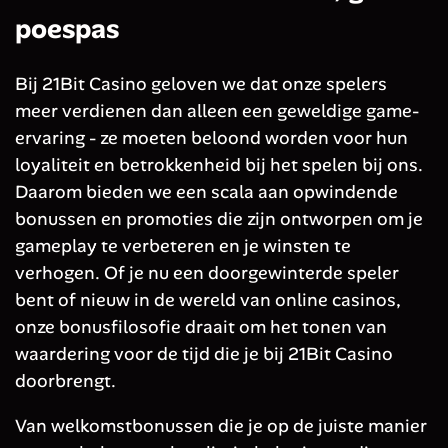
poespas
Bij 21Bit Casino geloven we dat onze spelers
meer verdienen dan alleen een geweldige game-
ervaring - ze moeten beloond worden voor hun
loyaliteit en betrokkenheid bij het spelen bij ons.
Daarom bieden we een scala aan opwindende
bonussen en promoties die zijn ontworpen om je
gameplay te verbeteren en je winsten te
verhogen. Of je nu een doorgewinterde speler
bent of nieuw in de wereld van online casinos,
onze bonusfilosofie draait om het tonen van
waardering voor de tijd die je bij 21Bit Casino
doorbrengt.
Van welkomstbonussen die je op de juiste manier