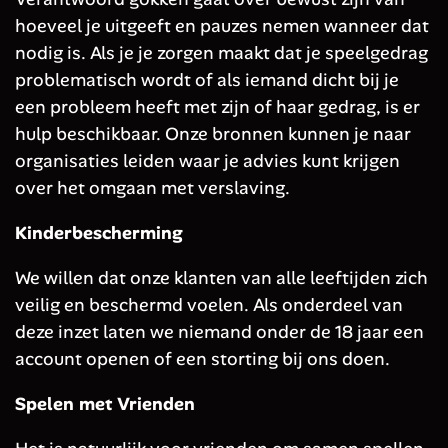
hoeveel je uitgeeft en pauzes nemen wanneer dat
nodig is. Als je je zorgen maakt dat je speelgedrag
problematisch wordt of als iemand dicht bij je
een probleem heeft met zijn of haar gedrag, is er
hulp beschikbaar. Onze bronnen kunnen je naar
organisaties leiden waar je advies kunt krijgen
over het omgaan met verslaving.
Kinderbescherming
We willen dat onze klanten van alle leeftijden zich
veilig en beschermd voelen. Als onderdeel van
deze inzet laten we niemand onder de 18 jaar een
account openen of een storting bij ons doen.
Spelen met Vrienden