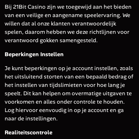
Bij 21Bit Casino zijn we toegewijd aan het bieden
van een veilige en aangename speelervaring. We
willen dat al onze klanten verantwoordelijk
spelen, daarom hebben we deze richtlijnen voor
verantwoord gokken samengesteld.
Beperkingen Instellen
Je kunt beperkingen op je account instellen, zoals
het uitsluitend storten van een bepaald bedrag of
het instellen van tijdslimieten voor hoe lang je
speelt. Dit kan helpen om overmatige uitgaven te
voorkomen en alles onder controle te houden.
Log hiervoor eenvoudig in op je account en ga
naar de instellingen.
Realiteitscontrole