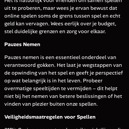
Het is natuurlijk voor vrienden om samen spellen
uit te proberen, maar wees je ervan bewust dat
online spelen soms de grens tussen spel en echt
geld kan vervagen. Wees eerlijk over je budget,
stel duidelijke grenzen en zorg voor elkaar.
Pauzes Nemen
Pauzes nemen is een essentieel onderdeel van
verantwoord gokken. Het laat je wegstappen van
de opwinding van het spel en geeft je perspectief
op wat belangrijk is in het leven. Probeer
overmatige speeltijden te vermijden – dit helpt
niet bij het nemen van betere beslissingen of het
vinden van plezier buiten onze spellen.
Veiligheidsmaatregelen voor Spellen