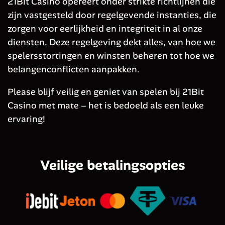
21Bit Casino opereert onder strikte richtlijnen die
zijn vastgesteld door regelgevende instanties, die
zorgen voor eerlijkheid en integriteit in al onze
diensten. Deze regelgeving dekt alles, van hoe we
spelersstortingen en winsten beheren tot hoe we
belangenconflicten aanpakken.
Please blijf veilig en geniet van spelen bij 21Bit
Casino met mate – het is bedoeld als een leuke
ervaring!
Veilige betalingsopties