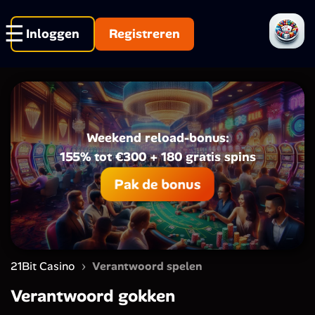
Inloggen
Registreren
Weekend reload-bonus:
155% tot €300 + 180 gratis spins
Pak de bonus
›
21Bit Casino
Verantwoord spelen
Verantwoord gokken