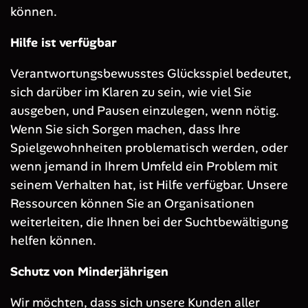
können.
Hilfe ist verfügbar
Verantwortungsbewusstes Glücksspiel bedeutet,
sich darüber im Klaren zu sein, wie viel Sie
ausgeben, und Pausen einzulegen, wenn nötig.
Wenn Sie sich Sorgen machen, dass Ihre
Spielgewohnheiten problematisch werden, oder
wenn jemand in Ihrem Umfeld ein Problem mit
seinem Verhalten hat, ist Hilfe verfügbar. Unsere
Ressourcen können Sie an Organisationen
weiterleiten, die Ihnen bei der Suchtbewältigung
helfen können.
Schutz von Minderjährigen
Wir möchten, dass sich unsere Kunden aller