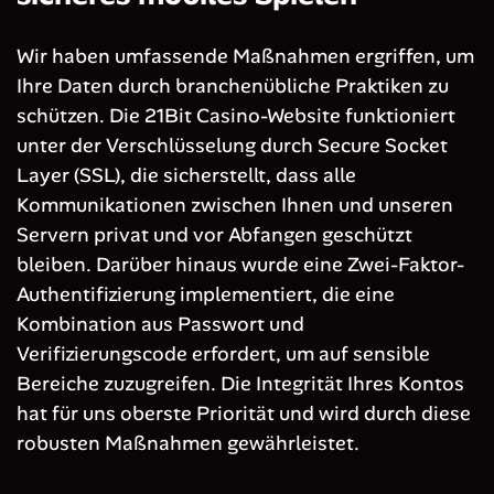
Wir haben umfassende Maßnahmen ergriffen, um
Ihre Daten durch branchenübliche Praktiken zu
schützen. Die 21Bit Casino-Website funktioniert
unter der Verschlüsselung durch Secure Socket
Layer (SSL), die sicherstellt, dass alle
Kommunikationen zwischen Ihnen und unseren
Servern privat und vor Abfangen geschützt
bleiben. Darüber hinaus wurde eine Zwei-Faktor-
Authentifizierung implementiert, die eine
Kombination aus Passwort und
Verifizierungscode erfordert, um auf sensible
Bereiche zuzugreifen. Die Integrität Ihres Kontos
hat für uns oberste Priorität und wird durch diese
robusten Maßnahmen gewährleistet.