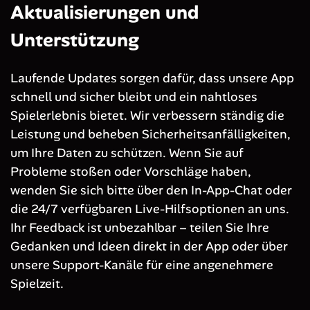
Aktualisierungen und
Unterstützung
Laufende Updates sorgen dafür, dass unsere App
schnell und sicher bleibt und ein nahtloses
Spielerlebnis bietet. Wir verbessern ständig die
Leistung und beheben Sicherheitsanfälligkeiten,
um Ihre Daten zu schützen. Wenn Sie auf
Probleme stoßen oder Vorschläge haben,
wenden Sie sich bitte über den In-App-Chat oder
die 24/7 verfügbaren Live-Hilfsoptionen an uns.
Ihr Feedback ist unbezahlbar – teilen Sie Ihre
Gedanken und Ideen direkt in der App oder über
unsere Support-Kanäle für eine angenehmere
Spielzeit.