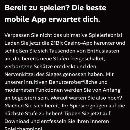
Bereit zu spielen? Die beste
mobile App erwartet dich.
Verpassen Sie nicht das ultimative Spielerlebnis!
Laden Sie jetzt die 21Bit Casino-App herunter und
schließen Sie sich Tausenden von Enthusiasten
an, die bereits neue Stufen freigeschaltet,
verborgene Schätze entdeckt und den
Nervenkitzel des Sieges genossen haben. Mit
unserer intuitiven Benutzeroberfläche und
modernsten Funktionen werden Sie von Anfang
an begeistert sein. Worauf warten Sie also noch?
Machen Sie sich bereit, Ihr Spielvergnügen auf die
nächste Stufe zu heben! Tippen Sie jetzt auf
Download und entfesseln Sie Ihren inneren
Spielchampion!