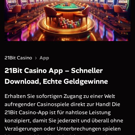
›
21Bit Casino
App
21Bit Casino App – Schneller
Download, Echte Geldgewinne
Erhalten Sie sofortigen Zugang zu einer Welt
aufregender Casinospiele direkt zur Hand! Die
21Bit Casino-App ist für nahtlose Leistung
konzipiert, damit Sie jederzeit und überall ohne
Verzögerungen oder Unterbrechungen spielen