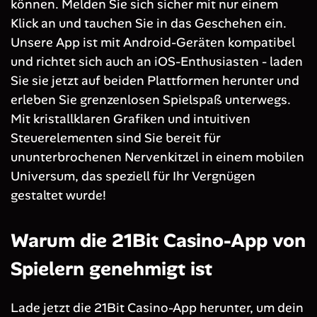
können. Melden Sie sich sicher mit nur einem
Klick an und tauchen Sie in das Geschehen ein.
Unsere App ist mit Android-Geräten kompatibel
und richtet sich auch an iOS-Enthusiasten - laden
Sie sie jetzt auf beiden Plattformen herunter und
erleben Sie grenzenlosen Spielspaß unterwegs.
Mit kristallklaren Grafiken und intuitiven
Steuerelementen sind Sie bereit für
ununterbrochenen Nervenkitzel in einem mobilen
Universum, das speziell für Ihr Vergnügen
gestaltet wurde!
Warum die 21Bit Casino-App von
Spielern genehmigt ist
Lade jetzt die 21Bit Casino-App herunter, um dein