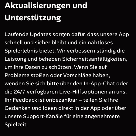
Aktualisierungen und
Unterstützung
Laufende Updates sorgen dafür, dass unsere App
schnell und sicher bleibt und ein nahtloses
Spielerlebnis bietet. Wir verbessern ständig die
Leistung und beheben Sicherheitsanfälligkeiten,
um Ihre Daten zu schützen. Wenn Sie auf
Probleme stoßen oder Vorschläge haben,
wenden Sie sich bitte über den In-App-Chat oder
die 24/7 verfügbaren Live-Hilfsoptionen an uns.
Ihr Feedback ist unbezahlbar – teilen Sie Ihre
Gedanken und Ideen direkt in der App oder über
unsere Support-Kanäle für eine angenehmere
Spielzeit.