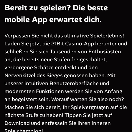
Bereit zu spielen? Die beste
mobile App erwartet dich.
Verpassen Sie nicht das ultimative Spielerlebnis!
Laden Sie jetzt die 21Bit Casino-App herunter und
schließen Sie sich Tausenden von Enthusiasten
an, die bereits neue Stufen freigeschaltet,
verborgene Schätze entdeckt und den
Nervenkitzel des Sieges genossen haben. Mit
unserer intuitiven Benutzeroberfläche und
modernsten Funktionen werden Sie von Anfang
an begeistert sein. Worauf warten Sie also noch?
Machen Sie sich bereit, Ihr Spielvergnügen auf die
nächste Stufe zu heben! Tippen Sie jetzt auf
Download und entfesseln Sie Ihren inneren
Spielchampion!