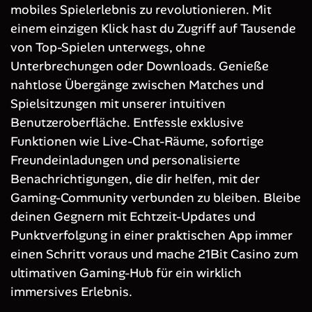
mobiles Spielerlebnis zu revolutionieren. Mit
einem einzigen Klick hast du Zugriff auf Tausende
von Top-Spielen unterwegs, ohne
Unterbrechungen oder Downloads. Genieße
nahtlose Übergänge zwischen Matches und
Spielsitzungen mit unserer intuitiven
Benutzeroberfläche. Entfessle exklusive
Funktionen wie Live-Chat-Räume, sofortige
Freundeinladungen und personalisierte
Benachrichtigungen, die dir helfen, mit der
Gaming-Community verbunden zu bleiben. Bleibe
deinen Gegnern mit Echtzeit-Updates und
Punktverfolgung in einer praktischen App immer
einen Schritt voraus und mache 21Bit Casino zum
ultimativen Gaming-Hub für ein wirklich
immersives Erlebnis.