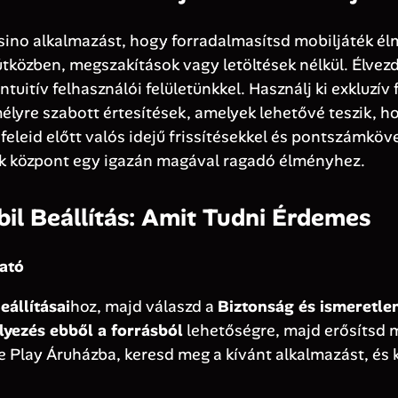
asino alkalmazást, hogy forradalmasítsd mobiljáték é
 útközben, megszakítások vagy letöltések nélkül. Élv
ntuitív felhasználói felületünkkel. Használj ki exkluzív
lyre szabott értesítések, amelyek lehetővé teszik, h
nfeleid előtt valós idejű frissítésekkel és pontszámkö
ék központ egy igazán magával ragadó élményhez.
bil Beállítás: Amit Tudni Érdemes
ató
eállításai
hoz, majd válaszd a
Biztonság és ismeretle
yezés ebből a forrásból
lehetőségre, majd erősítsd 
e Play Áruházba, keresd meg a kívánt alkalmazást, és