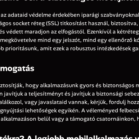
k az adataid védelme érdekében iparági szabványoknak
gos socket réteg (SSL) titkosítást használ, biztosít
és védett maradjon az elfogástól. Ezenkívül a kétréteg
, megkövetelve mind egy jelszót, mind egy ellenőrző k
bb prioritásunk, amit ezek a robusztus intézkedések ga
Támogatás
biztosítják, hogy alkalmazásunk gyors és biztonságo
javítjuk a teljesítményt és javítjuk a biztonsági se
lálkozol, vagy javaslataid vannak, kérjük, fordulj ho
égnyújtási lehetőségek egyikén. A véleményed felbecs
z alkalmazáson belül vagy a támogató csatornáinkon, 
átékra? A legjobb mobilalkalmazás v