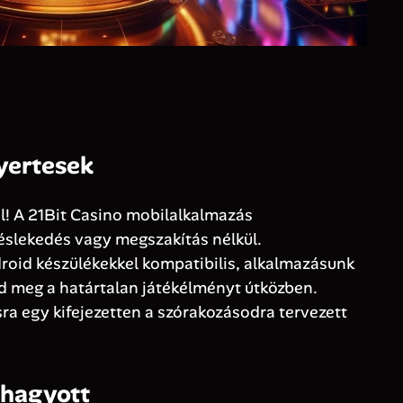
yertesek
l! A 21Bit Casino mobilalkalmazás
késlekedés vagy megszakítás nélkül.
droid készülékekkel kompatibilis, alkalmazásunk
ld meg a határtalan játékélményt útközben.
ásra egy kifejezetten a szórakozásodra tervezett
áhagyott