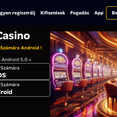
gyan regisztrálj
Kifizetések
Fogadás
App
Be
Casino
 Számára Android !
Android 5.0 +
s Számára
OS
s Számára
roid