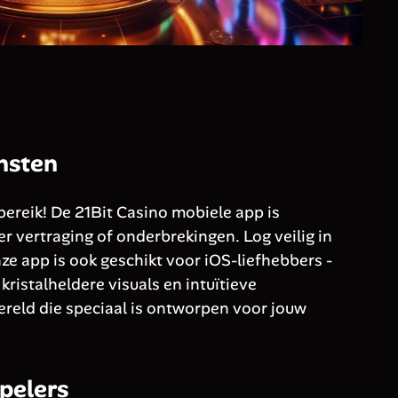
nsten
ereik! De 21Bit Casino mobiele app is
er vertraging of onderbrekingen. Log veilig in
ze app is ook geschikt voor iOS-liefhebbers -
ristalheldere visuals en intuïtieve
reld die speciaal is ontworpen voor jouw
pelers