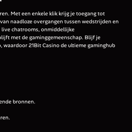
. Met een enkele klik krijg je toegang tot
van naadloze overgangen tussen wedstrijden en
s live chatrooms, onmiddellijke
ijft met de gaminggemeenschap. Blijf je
p, waardoor 21Bit Casino de ultieme gaminghub
ekende bronnen.
eren.