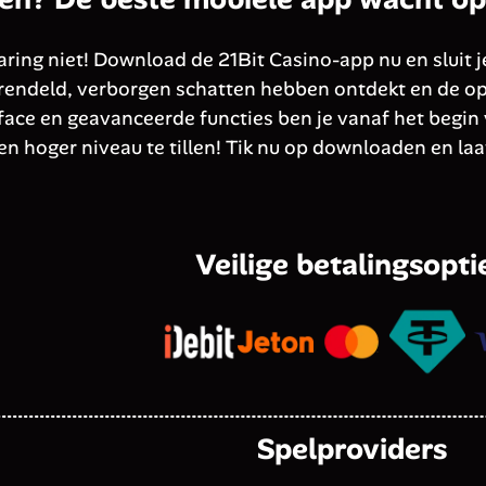
ring niet! Download de 21Bit Casino-app nu en sluit j
grendeld, verborgen schatten hebben ontdekt en de 
rface en geavanceerde functies ben je vanaf het begin 
en hoger niveau te tillen! Tik nu op downloaden en laa
Veilige betalingsopti
Spelproviders