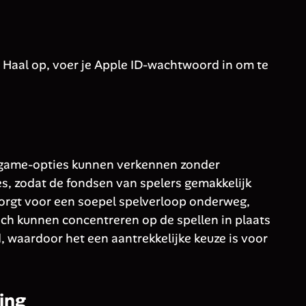
 op Haal op, voer je Apple ID-wachtwoord in om te
e game-opties kunnen verkennen zonder
es, zodat de fondsen van spelers gemakkelijk
zorgt voor een soepel spelverloop onderweg,
zich kunnen concentreren op de spellen in plaats
, waardoor het een aantrekkelijke keuze is voor
ing