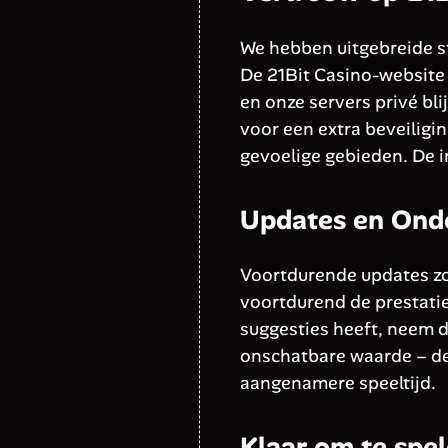
We hebben uitgebreide s
De 21Bit Casino-website 
en onze servers privé bl
voor een extra beveiligin
gevoelige gebieden. De i
Updates en Ond
Voortdurende updates zor
voortdurend de prestati
suggesties heeft, neem d
onschatbare waarde – de
aangenamere speeltijd.
Klaar om te spe