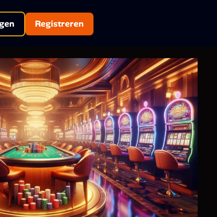
ggen
Registreren