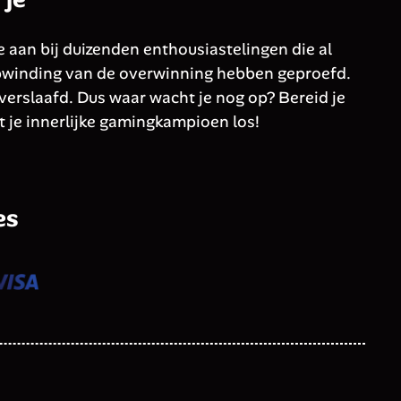
e aan bij duizenden enthousiastelingen die al
opwinding van de overwinning hebben geproefd.
verslaafd. Dus waar wacht je nog op? Bereid je
t je innerlijke gamingkampioen los!
es