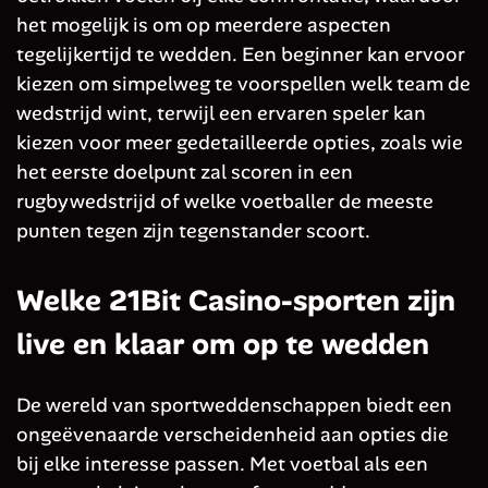
het mogelijk is om op meerdere aspecten
tegelijkertijd te wedden. Een beginner kan ervoor
kiezen om simpelweg te voorspellen welk team de
wedstrijd wint, terwijl een ervaren speler kan
kiezen voor meer gedetailleerde opties, zoals wie
het eerste doelpunt zal scoren in een
rugbywedstrijd of welke voetballer de meeste
punten tegen zijn tegenstander scoort.
Welke 21Bit Casino-sporten zijn
live en klaar om op te wedden
De wereld van sportweddenschappen biedt een
ongeëvenaarde verscheidenheid aan opties die
bij elke interesse passen. Met voetbal als een