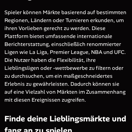
Spieler können Märkte basierend auf bestimmten
Regionen, Ländern oder Turnieren erkunden, um
ihren Vorlieben gerecht zu werden. Diese
Plattform bietet umfassende internationale
Berichterstattung, einschließlich renommierter
Ligen wie La Liga, Premier League, NBA und UFC.
Die Nutzer haben die Flexibilität, ihre
Lieblingsligen oder -wettbewerbe zu filtern oder
zu durchsuchen, um ein maßgeschneidertes
Erlebnis zu gewährleisten. Dadurch können sie
auf eine Vielzahl von Märkten im Zusammenhang
mit diesen Ereignissen zugreifen.
Finde deine Lieblingsmärkte und
fang an zu spielen