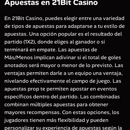
Apuestas en 21Bit Casino
En 21Bit Casino, puedes elegir entre una variedad
de tipos de apuestas para adaptarse a tu estilo de
apuestas. Una opción popular es el resultado del
partido (1X2), donde eliges al ganador o si
terminará en empate. Las apuestas de
Más/Menos implican adivinar si el total de goles
anotados será mayor o menor de lo previsto. Las
ventajas permiten darle a un equipo una ventaja,
nivelando efectivamente el campo de juego. Las
apuestas prop te permiten apostar en eventos
específicos dentro del partido. Las combinadas
combinan múltiples apuestas para obtener
mayores recompensas. Con estas opciones, los
jugadores tienen más flexibilidad y pueden
personalizar su experiencia de apuestas según la