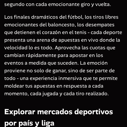
segundo con cada emocionante giro y vuelta.
Los finales dramáticos del fútbol, los tiros libres
emocionantes del baloncesto, los desempates
que detienen el corazón en el tenis - cada deporte
presenta una arena de apuestas en vivo donde la
velocidad lo es todo. Aprovecha las cuotas que
cambian rápidamente para apostar en los
eventos a medida que suceden. La emoción
proviene no solo de ganar, sino de ser parte de
todo - una experiencia inmersiva que te permite
moldear tus apuestas en respuesta a cada
momento, cada jugada y cada tiro realizado.
Explorar mercados deportivos
por país y liga