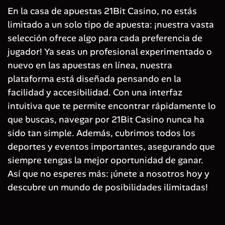
En la casa de apuestas 21Bit Casino, no estás
limitado a un solo tipo de apuesta: ¡nuestra vasta
selección ofrece algo para cada preferencia de
jugador! Ya seas un profesional experimentado o
nuevo en las apuestas en línea, nuestra
plataforma está diseñada pensando en la
facilidad y accesibilidad. Con una interfaz
intuitiva que te permite encontrar rápidamente lo
que buscas, navegar por 21Bit Casino nunca ha
sido tan simple. Además, cubrimos todos los
deportes y eventos importantes, asegurando que
siempre tengas la mejor oportunidad de ganar.
Así que no esperes más: ¡únete a nosotros hoy y
descubre un mundo de posibilidades ilimitadas!