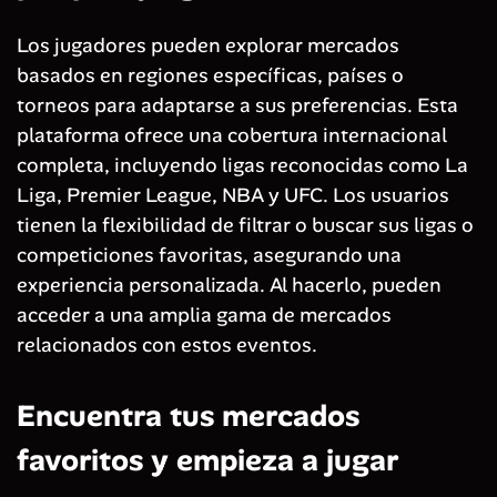
Los jugadores pueden explorar mercados
basados en regiones específicas, países o
torneos para adaptarse a sus preferencias. Esta
plataforma ofrece una cobertura internacional
completa, incluyendo ligas reconocidas como La
Liga, Premier League, NBA y UFC. Los usuarios
tienen la flexibilidad de filtrar o buscar sus ligas o
competiciones favoritas, asegurando una
experiencia personalizada. Al hacerlo, pueden
acceder a una amplia gama de mercados
relacionados con estos eventos.
Encuentra tus mercados
favoritos y empieza a jugar