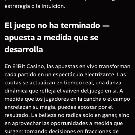
estrategia o la intuición.
El juego no ha terminado —
apuesta a medida que se
desarrolla
En 21Bit Casino, las apuestas en vivo transforman
cada partido en un espectáculo electrizante. Las
cuotas se actualizan en tiempo real, una danza
dinámica que refleja el vaivén del juego en sí. A
medida que los jugadores en la cancha o el campo
entrelazan su magia, puedes apostar por el
resultado. La belleza no radica solo en ganar, sino
en aprovechar las oportunidades a medida que
surgen: tomando decisiones en fracciones de