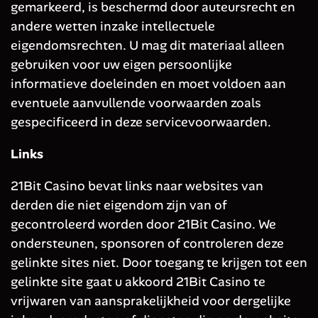
gemarkeerd, is beschermd door auteursrecht en
andere wetten inzake intellectuele
eigendomsrechten. U mag dit materiaal alleen
gebruiken voor uw eigen persoonlijke
informatieve doeleinden en moet voldoen aan
eventuele aanvullende voorwaarden zoals
gespecificeerd in deze servicevoorwaarden.
Links
21Bit Casino bevat links naar websites van
derden die niet eigendom zijn van of
gecontroleerd worden door 21Bit Casino. We
ondersteunen, sponsoren of controleren deze
gelinkte sites niet. Door toegang te krijgen tot een
gelinkte site gaat u akkoord 21Bit Casino te
vrijwaren van aansprakelijkheid voor dergelijke