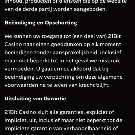
inhoud, producten of diensten die op de website
van de derde partij worden aangeboden.
Beëindiging en Opschorting
We kunnen uw toegang tot (een deel van) 21Bit
Casino naar eigen goeddunken op elk moment
beëindigen zonder aansprakelijkheid, inclusief
maar niet beperkt tot in het geval we misbruik
vermoeden. U gaat ermee akkoord dat bij
beëindiging uw verplichting om deze algemene
voorwaarden na te leven van kracht blijft.
Uitsluiting van Garantie
21Bit Casino sluit alle garanties, expliciet of
impliciet, uit, inclusief maar niet beperkt tot de
impliciete garantie van verhandelbaarheid of