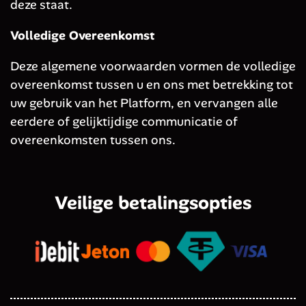
deze staat.
Volledige Overeenkomst
Deze algemene voorwaarden vormen de volledige
overeenkomst tussen u en ons met betrekking tot
uw gebruik van het Platform, en vervangen alle
eerdere of gelijktijdige communicatie of
overeenkomsten tussen ons.
Veilige betalingsopties