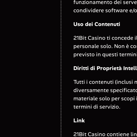
funzionamento dei server d
condividere software e/o
Uso dei Contenuti
21Bit Casino ti concede i
personale solo. Non è con
previsto in questi termini
Diritti di Proprietà Intel
Tutti i contenuti (inclusi
diversamente specificato, 
materiale solo per scopi 
termini di servizio.
Link
21Bit Casino contiene lin