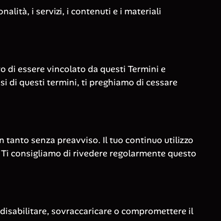
alità, i servizi, i contenuti e i materiali
to di essere vincolato da questi Termini e
i di questi termini, ti preghiamo di cessare
 tanto senza preavviso. Il tuo continuo utilizzo
. Ti consigliamo di rivedere regolarmente questo
isabilitare, sovraccaricare o compromettere il