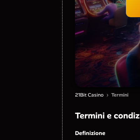
›
21Bit Casino
Termini
Termini e condiz
Definizione