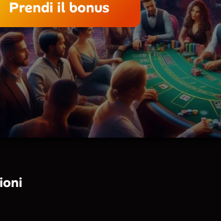
Prendi il bonus
ioni