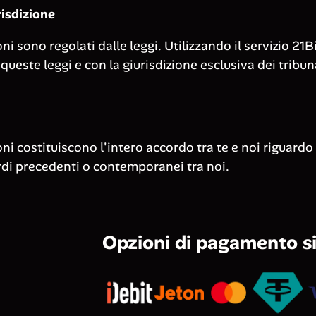
isdizione
ni sono regolati dalle leggi. Utilizzando il servizio 21
queste leggi e con la giurisdizione esclusiva dei tribunal
ni costituiscono l'intero accordo tra te e noi riguardo
rdi precedenti o contemporanei tra noi.
Opzioni di pagamento s