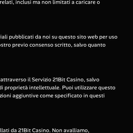
elati, inclusi ma non limitati a caricare o
iali pubblicati da noi su questo sito web per uso
nostro previo consenso scritto, salvo quanto
i attraverso il Servizio 21Bit Casino, salvo
di proprietà intellettuale. Puoi utilizzare questo
izioni aggiuntive come specificato in questi
ollati da 21Bit Casino. Non avalliamo,