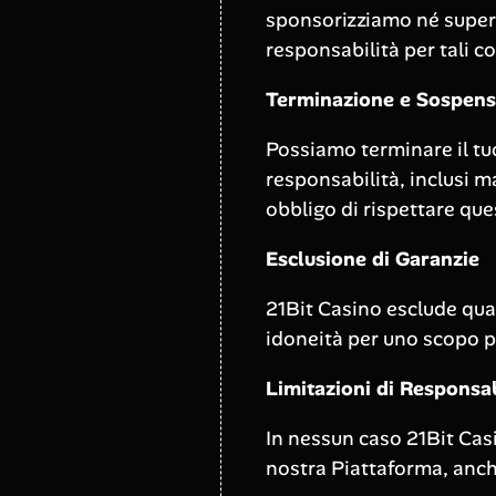
sponsorizziamo né supervi
responsabilità per tali con
Terminazione e Sospens
Possiamo terminare il tu
responsabilità, inclusi ma
obbligo di rispettare que
Esclusione di Garanzie
21Bit Casino esclude qual
idoneità per uno scopo p
Limitazioni di Responsab
In nessun caso 21Bit Casi
nostra Piattaforma, anche