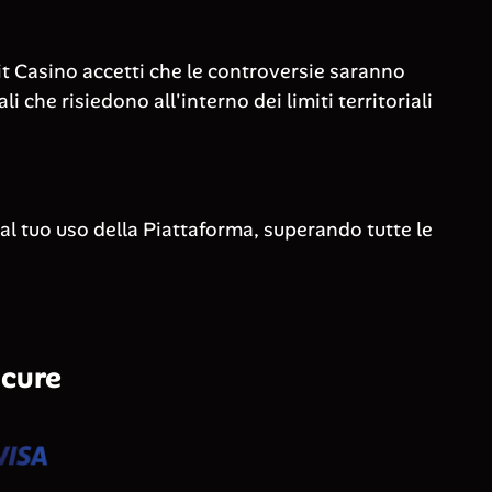
Bit Casino accetti che le controversie saranno
i che risiedono all'interno dei limiti territoriali
 al tuo uso della Piattaforma, superando tutte le
icure