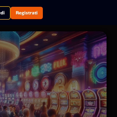
di
Registrati