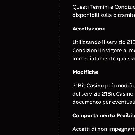
Questi Termini e Condizion
disponibili sulla o tramit
Accettazione
Utilizzando il servizio 2
Condizioni in vigore al m
immediatamente qualsiasi 
Modifiche
21Bit Casino può modifica
del servizio 21Bit Casin
documento per eventuali
Comportamento Proibit
Accetti di non impegnart