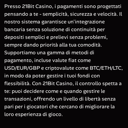
Presso 21Bit Casino, i pagamenti sono progettati
pensando a te - semplicità, sicurezza e velocità. Il
nostro sistema garantisce un'integrazione
bancaria senza soluzione di continuità per
depositi semplici e prelievi senza problemi,
sempre dando priorità alla tua comodità.
Supportiamo una gamma di metodi di
pagamento, incluse valute fiat come
USD/EUR/GBP e criptovalute come BTC/ETH/LTC,
in modo da poter gestire i tuoi fondi con
flessibilità. Con 21Bit Casino, il controllo spetta a
te: puoi decidere come e quando gestire le
transazioni, offrendo un livello di libertà senza
pari per i giocatori che cercano di migliorare la
loro esperienza di gioco.