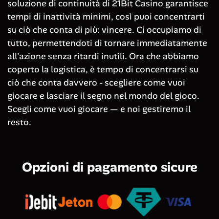
soluzione di continuità di 21Bit Casino garantisce
tempi di inattività minimi, così puoi concentrarti
su ciò che conta di più: vincere. Ci occupiamo di
tutto, permettendoti di tornare immediatamente
all'azione senza ritardi inutili. Ora che abbiamo
coperto la logistica, è tempo di concentrarsi su
ciò che conta davvero - scegliere come vuoi
giocare e lasciare il segno nel mondo del gioco.
Scegli come vuoi giocare — e noi gestiremo il
resto.
Opzioni di pagamento sicure