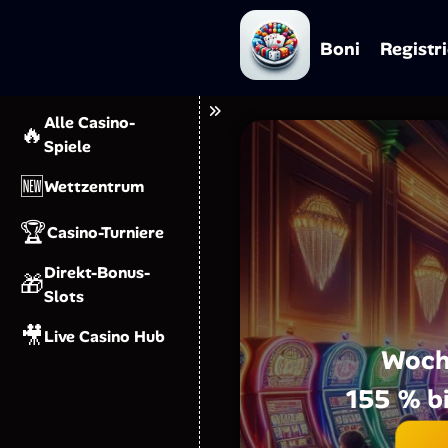
Boni
Registr
Alle Casino-
🔥
Spiele
🆕
Wettzentrum
🏆
Casino-Turniere
Direkt-Bonus-
🎁
Slots
🎥
Live Casino Hub
Woch
155 % bi