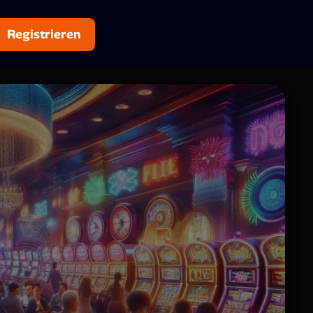
Registrieren