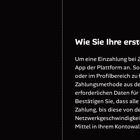
Wie Sie Ihre ers
Um eine Einzahlung bei 
App der Plattform an. So
oder im Profilbereich zu 
Zahlungsmethode aus den
erforderlichen Daten für
Bestätigen Sie, dass all
Zahlung, bis diese von 
Netzwerkgeschwindigkeit 
Mittel in Ihrem Kontowal