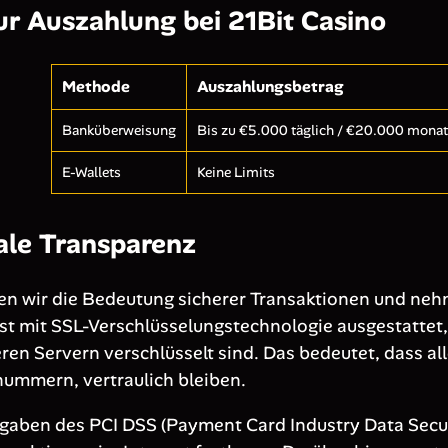
ur Auszahlung bei 21Bit Casino
Methode
Auszahlungsbetrag
Banküberweisung
Bis zu €5.000 täglich / €20.000 monat
E-Wallets
Keine Limits
tale Transparenz
en wir die Bedeutung sicherer Transaktionen und neh
ist mit SSL-Verschlüsselungstechnologie ausgestattet,
en Servern verschlüsselt sind. Das bedeutet, dass all
nummern, vertraulich bleiben.
rgaben des PCI DSS (Payment Card Industry Data Secu