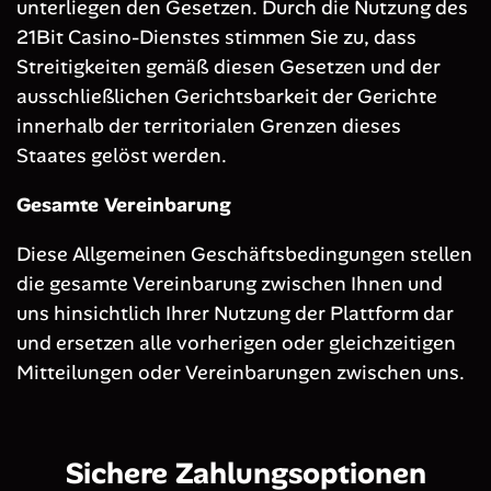
unterliegen den Gesetzen. Durch die Nutzung des
21Bit Casino-Dienstes stimmen Sie zu, dass
Streitigkeiten gemäß diesen Gesetzen und der
ausschließlichen Gerichtsbarkeit der Gerichte
innerhalb der territorialen Grenzen dieses
Staates gelöst werden.
Gesamte Vereinbarung
Diese Allgemeinen Geschäftsbedingungen stellen
die gesamte Vereinbarung zwischen Ihnen und
uns hinsichtlich Ihrer Nutzung der Plattform dar
und ersetzen alle vorherigen oder gleichzeitigen
Mitteilungen oder Vereinbarungen zwischen uns.
Sichere Zahlungsoptionen