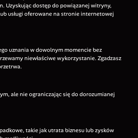
n. Uzyskując dostęp do powiązanej witryny,
lub usługi oferowane na stronie internetowej
szego uznania w dowolnym momencie bez
dejrzewamy niewłaściwe wykorzystanie. Zgadzasz
przetrwa.
ym, ale nie ograniczając się do dorozumianej
adkowe, takie jak utrata biznesu lub zysków