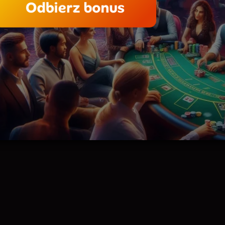
Odbierz bonus