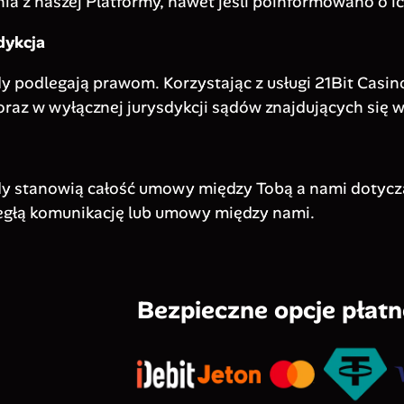
ia z naszej Platformy, nawet jeśli poinformowano o i
dykcja
dy podlegają prawom. Korzystając z usługi 21Bit Casin
raz w wyłącznej jurysdykcji sądów znajdujących się w
dy stanowią całość umowy między Tobą a nami dotyczą
egłą komunikację lub umowy między nami.
Bezpieczne opcje płatn