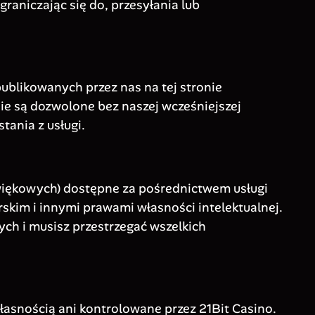
aniczając się do, przesyłania lub
ublikowanych przez nas na tej stronie
ie są dozwolone bez naszej wcześniejszej
ania z usługi.
dźwiękowych) dostępne za pośrednictwem usługi
skim i innymi prawami własności intelektualnej.
ch i musisz przestrzegać wszelkich
własnością ani kontrolowane przez 21Bit Casino.