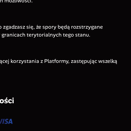
ch możliwości.
o zgadzasz się, że spory będą rozstrzygane
 granicach terytorialnych tego stanu.
cej korzystania z Platformy, zastępując wszelką
ości