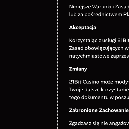
Niniejsze Warunki i Zasad
lub za pośrednictwem Pl
Akceptacja
Korzystając z usługi 21Bi
Zasad obowiązujących w c
natychmiastowe zaprzesta
Zmiany
21Bit Casino może modyf
Twoje dalsze korzystanie
tego dokumentu w poszuk
Zabronione Zachowanie
Zgadzasz się nie angażo