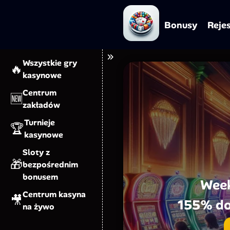
Bonusy
Rejes
Wszystkie gry
🔥
kasynowe
Centrum
🆕
zakładów
Turnieje
🏆
kasynowe
Sloty z
🎁
bezpośrednim
bonusem
Week
Centrum kasyna
🎥
155% do
na żywo