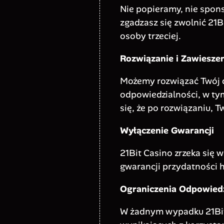
Nie popieramy, nie spon
zgadzasz się zwolnić 21B
osoby trzeciej.
Rozwiązanie i Zawiesze
Możemy rozwiązać Twój d
odpowiedzialności, w tym
się, że po rozwiązaniu, 
Wyłączenie Gwarancji
21Bit Casino zrzeka się 
gwarancji przydatności 
Ograniczenia Odpowiedz
W żadnym wypadku 21Bit 