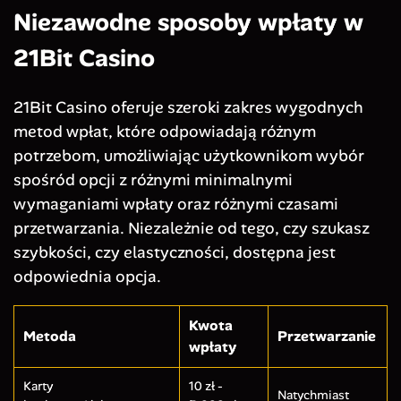
Niezawodne sposoby wpłaty w
21Bit Casino
21Bit Casino oferuje szeroki zakres wygodnych
metod wpłat, które odpowiadają różnym
potrzebom, umożliwiając użytkownikom wybór
spośród opcji z różnymi minimalnymi
wymaganiami wpłaty oraz różnymi czasami
przetwarzania. Niezależnie od tego, czy szukasz
szybkości, czy elastyczności, dostępna jest
odpowiednia opcja.
Kwota
Metoda
Przetwarzanie
wpłaty
Karty
10 zł -
Natychmiast