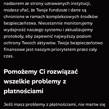
nadzorem ze strony uznawanych instytucji,
możesz ufać, że Twoje fundusze i dane są
chronione w ramach kompleksowych środków
bezpieczeństwa. Nieustannie monitorujemy
wydajność naszego systemu i aktualizujemy
protokoły, aby zapewnić najwyższy poziom
ochrony Twoich aktywów. Twoje bezpieczeństwo
finansowe jest naszym priorytetem przez cały
czas.
Pomożemy Ci rozwiązać
wszelkie problemy z
płatnościami
Jeśli masz problemy z płatnościami, nie martw się