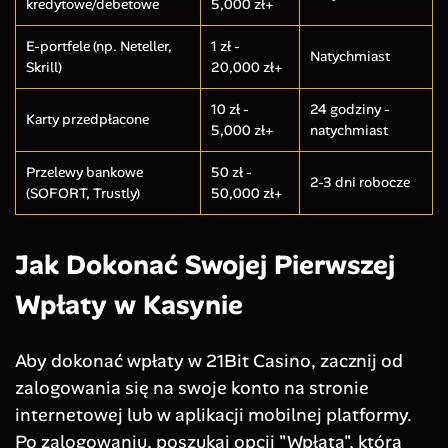
kredytowe/debetowe
5,000 zł+
E-portfele (np. Neteller,
1 zł -
Natychmiast
Skrill)
20,000 zł+
10 zł -
24 godziny -
Karty przedpłacone
5,000 zł+
natychmiast
Przelewy bankowe
50 zł -
2-3 dni robocze
(SOFORT, Trustly)
50,000 zł+
Jak Dokonać Swojej Pierwszej
Wpłaty w Kasynie
Aby dokonać wpłaty w 21Bit Casino, zacznij od
zalogowania się na swoje konto na stronie
internetowej lub w aplikacji mobilnej platformy.
Po zalogowaniu, poszukaj opcji "Wpłata", która