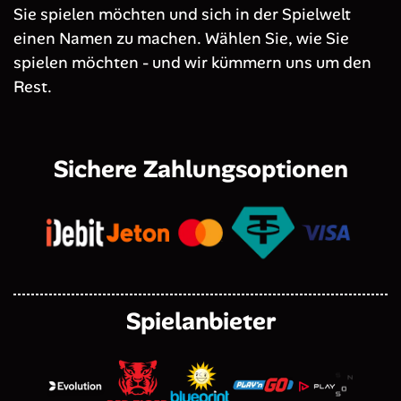
Sie spielen möchten und sich in der Spielwelt
einen Namen zu machen. Wählen Sie, wie Sie
spielen möchten - und wir kümmern uns um den
Rest.
Sichere Zahlungsoptionen
Spielanbieter