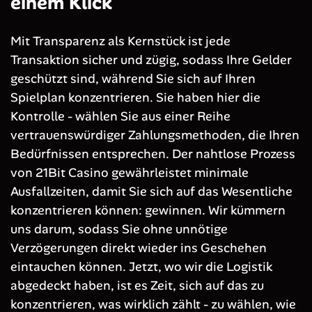
einem Klick
Mit Transparenz als Kernstück ist jede
Transaktion sicher und zügig, sodass Ihre Gelder
geschützt sind, während Sie sich auf Ihren
Spielplan konzentrieren. Sie haben hier die
Kontrolle - wählen Sie aus einer Reihe
vertrauenswürdiger Zahlungsmethoden, die Ihren
Bedürfnissen entsprechen. Der nahtlose Prozess
von 21Bit Casino gewährleistet minimale
Ausfallzeiten, damit Sie sich auf das Wesentliche
konzentrieren können: gewinnen. Wir kümmern
uns darum, sodass Sie ohne unnötige
Verzögerungen direkt wieder ins Geschehen
eintauchen können. Jetzt, wo wir die Logistik
abgedeckt haben, ist es Zeit, sich auf das zu
konzentrieren, was wirklich zählt - zu wählen, wie