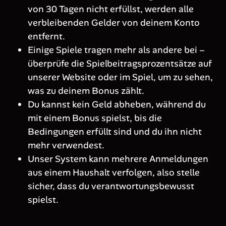
von 30 Tagen nicht erfüllst, werden alle
verbleibenden Gelder von deinem Konto
entfernt.
Einige Spiele tragen mehr als andere bei –
überprüfe die Spielbeitragsprozentsätze auf
unserer Website oder im Spiel, um zu sehen,
was zu deinem Bonus zählt.
Du kannst kein Geld abheben, während du
mit einem Bonus spielst, bis die
Bedingungen erfüllt sind und du ihn nicht
mehr verwendest.
Unser System kann mehrere Anmeldungen
aus einem Haushalt verfolgen, also stelle
sicher, dass du verantwortungsbewusst
spielst.