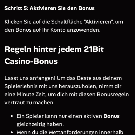
Schritt 5: Aktivieren Sie den Bonus
Klicken Sie auf die Schaltfläche "Aktivieren", um
den Bonus auf Ihr Konto anzuwenden.
Regeln hinter jedem 21Bit
Casino-Bonus
Lasst uns anfangen! Um das Beste aus deinem
Spielerlebnis mit uns herauszuholen, nimm dir
eine Minute Zeit, um dich mit diesen Bonusregeln
vertraut zu machen.
Ein Spieler kann nur einen aktiven
Bonus
gleichzeitig haben.
Wenn du die Wettanforderungen innerhalb