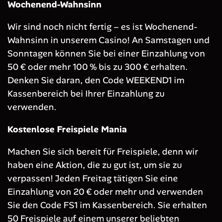
Wochenend-Wahnsinn
Wir sind noch nicht fertig – es ist Wochenend-
Wahnsinn in unserem Casino! An Samstagen und
Sonntagen können Sie bei einer Einzahlung von
50 € oder mehr 100 % bis zu 300 € erhalten.
Denken Sie daran, den Code WEEKEND1 im
Kassenbereich bei Ihrer Einzahlung zu
verwenden.
Kostenlose Freispiele Mania
Machen Sie sich bereit für Freispiele, denn wir
haben eine Aktion, die zu gut ist, um sie zu
verpassen! Jeden Freitag tätigen Sie eine
Einzahlung von 20 € oder mehr und verwenden
Sie den Code FS1 im Kassenbereich. Sie erhalten
50 Freispiele auf einem unserer beliebten