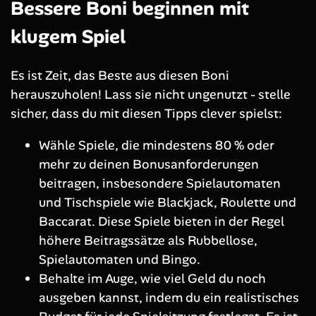
Bessere Boni beginnen mit
klugem Spiel
Es ist Zeit, das Beste aus diesen Boni
herauszuholen! Lass sie nicht ungenutzt - stelle
sicher, dass du mit diesen Tipps clever spielst:
Wähle Spiele, die mindestens 80 % oder
mehr zu deinen Bonusanforderungen
beitragen, insbesondere Spielautomaten
und Tischspiele wie Blackjack, Roulette und
Baccarat. Diese Spiele bieten in der Regel
höhere Beitragssätze als Rubbellose,
Spielautomaten und Bingo.
Behalte im Auge, wie viel Geld du noch
ausgeben kannst, indem du ein realistisches