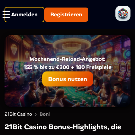
Anmelden
Registrieren
Wochenend-Reload-Angebot:
155 % bis zu €300 + 180 Freispiele
Bonus nutzen
›
21Bit Casino
Boni
21Bit Casino Bonus-Highlights, die