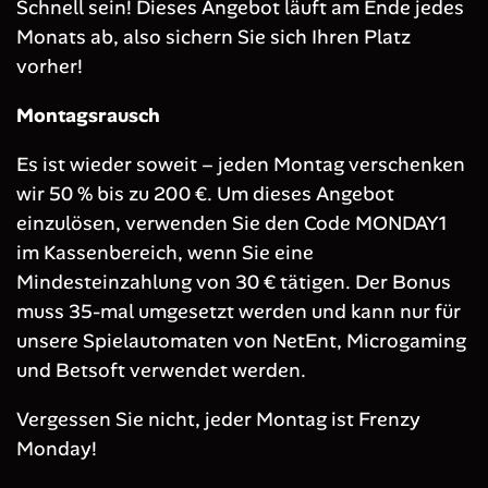
Schnell sein! Dieses Angebot läuft am Ende jedes
Monats ab, also sichern Sie sich Ihren Platz
vorher!
Montagsrausch
Es ist wieder soweit – jeden Montag verschenken
wir 50 % bis zu 200 €. Um dieses Angebot
einzulösen, verwenden Sie den Code MONDAY1
im Kassenbereich, wenn Sie eine
Mindesteinzahlung von 30 € tätigen. Der Bonus
muss 35-mal umgesetzt werden und kann nur für
unsere Spielautomaten von NetEnt, Microgaming
und Betsoft verwendet werden.
Vergessen Sie nicht, jeder Montag ist Frenzy
Monday!