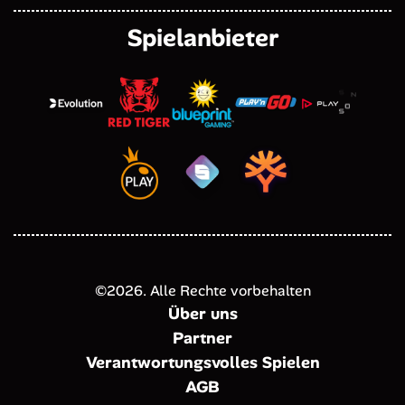
Spielanbieter
©
2026
. Alle Rechte vorbehalten
Über uns
Partner
Verantwortungsvolles Spielen
AGB