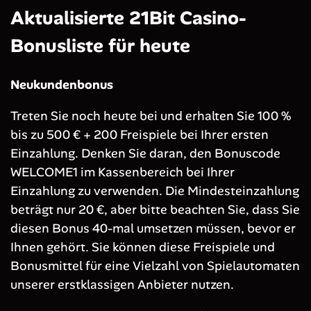
Aktualisierte 21Bit Casino-
Bonusliste für heute
Neukundenbonus
Treten Sie noch heute bei und erhalten Sie 100 %
bis zu 500 € + 200 Freispiele bei Ihrer ersten
Einzahlung. Denken Sie daran, den Bonuscode
WELCOME1 im Kassenbereich bei Ihrer
Einzahlung zu verwenden. Die Mindesteinzahlung
beträgt nur 20 €, aber bitte beachten Sie, dass Sie
diesen Bonus 40-mal umsetzen müssen, bevor er
Ihnen gehört. Sie können diese Freispiele und
Bonusmittel für eine Vielzahl von Spielautomaten
unserer erstklassigen Anbieter nutzen.