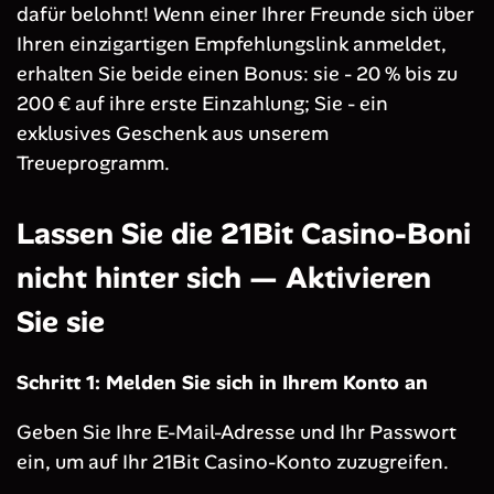
dafür belohnt! Wenn einer Ihrer Freunde sich über
Ihren einzigartigen Empfehlungslink anmeldet,
erhalten Sie beide einen Bonus: sie - 20 % bis zu
200 € auf ihre erste Einzahlung; Sie - ein
exklusives Geschenk aus unserem
Treueprogramm.
Lassen Sie die 21Bit Casino-Boni
nicht hinter sich — Aktivieren
Sie sie
Schritt 1: Melden Sie sich in Ihrem Konto an
Geben Sie Ihre E-Mail-Adresse und Ihr Passwort
ein, um auf Ihr 21Bit Casino-Konto zuzugreifen.