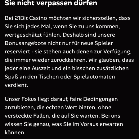
Sie nicht verpassen dürfen
Bei 21Bit Casino möchten wir sicherstellen, dass
Sie sich jedes Mal, wenn Sie zu uns kommen,
wertgeschätzt fühlen. Deshalb sind unsere
Bonusangebote nicht nur für neue Spieler
reserviert - sie stehen auch denen zur Verfügung,
die immer wieder zurückkehren. Wir glauben, dass
jeder eine Auszeit und ein bisschen zusätzlichen
Spaß an den Tischen oder Spielautomaten
verdient.
Unser Fokus liegt darauf, faire Bedingungen
anzubieten, die echten Wert bieten, ohne
versteckte Fallen, die auf Sie warten. Bei uns
wissen Sie genau, was Sie im Voraus erwarten
können.