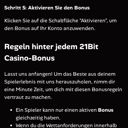
Schritt 5: Aktivieren Sie den Bonus
Klicken Sie auf die Schaltfläche "Aktivieren", um
den Bonus auf Ihr Konto anzuwenden.
Regeln hinter jedem 21Bit
Casino-Bonus
Lasst uns anfangen! Um das Beste aus deinem
Spielerlebnis mit uns herauszuholen, nimm dir
eine Minute Zeit, um dich mit diesen Bonusregeln
vertraut zu machen.
Ein Spieler kann nur einen aktiven
Bonus
gleichzeitig haben.
Wenn du die Wettanforderungen innerhalb