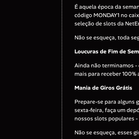
É aquela época da seman
código MONDAY1 no caixa
seleção de slots da NetE
Não se esqueça, toda seg
Loucuras de Fim de Se
Ainda não terminamos - 
mais para receber 100% 
Mania de Giros Grátis
Prepare-se para alguns 
sexta-feira, faça um dep
nossos slots populares -
Não se esqueça, esses g