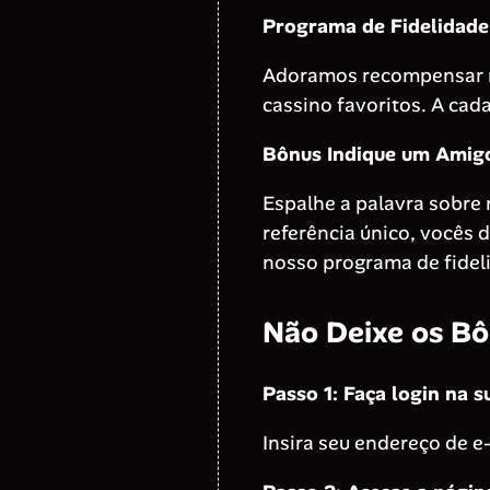
Programa de Fidelidade
Adoramos recompensar no
cassino favoritos. A cad
Bônus Indique um Amig
Espalhe a palavra sobre 
referência único, vocês 
nosso programa de fidel
Não Deixe os Bô
Passo 1: Faça login na s
Insira seu endereço de e