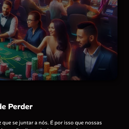
de Perder
 que se juntar a nós. É por isso que nossas