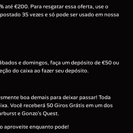
até €200. Para resgatar essa oferta, use o
postado 35 vezes e só pode ser usado em nossa
ábados e domingos, faça um depósito de €50 ou
ção do caixa ao fazer seu depósito.
esmente boa demais para deixar passar! Toda
aixa. Você receberá 50 Giros Grátis em um dos
arburst e Gonzo's Quest.
ão aproveite enquanto pode!