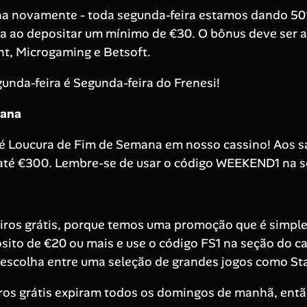
a novamente - toda segunda-feira estamos dando 50% 
 ao depositar um mínimo de €30. O bônus deve ser a
nt, Microgaming e Betsoft.
unda-feira é Segunda-feira do Frenesi!
mana
é Loucura de Fim de Semana em nosso cassino! Aos s
até €300. Lembre-se de usar o código WEEKEND1 na se
giros grátis, porque temos uma promoção que é simpl
ósito de €20 ou mais e use o código FS1 na seção do c
 escolha entre uma seleção de grandes jogos como St
iros grátis expiram todos os domingos de manhã, ent