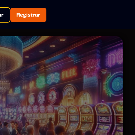
ar
Registrar