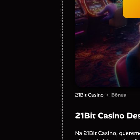
›
21Bit Casino
Bônus
21Bit Casino De
Na 21Bit Casino, queremo