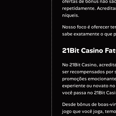
ofertas de bônus não sã
repetidamente. Acredit
níqueis.
Nosso foco é oferecer te
sabe exatamente o que p
21Bit Casino Fa
No 21Bit Casino, acredi
ser recompensados por s
promoções emocionantes,
experiente ou novato no
você passa no 21Bit Casi
Desde bônus de boas-vin
jogo que você joga, tem