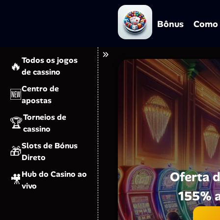
Bônus
Como 
Todos os jogos
🔥
de cassino
Centro de
🆕
apostas
Torneios de
🏆
cassino
Slots de Bónus
🎁
Direto
Oferta 
Hub do Casino ao
🎥
vivo
155% a