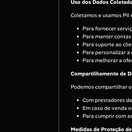
Uso dos Dados Coletad
Coletamos e usamos PII e
Para fornecer serviç
Para manter contas 
Para suporte ao clie
Para personalizar a
Para melhorar a ofe
Compartilhamento de D
Podemos compartilhar os
Com prestadores de s
Em caso de venda ou
Para cumprir com as
Medidas de Proteção d