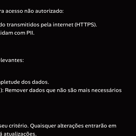
ra acesso não autorizado:
o transmitidos pela internet (HTTPS).
lidam com PII.
elevantes:
mpletude dos dados.
"): Remover dados que não são mais necessários
 seu critério. Quaisquer alterações entrarão em
á atualizações.