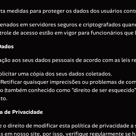
ta medidas para proteger os dados dos usuários cont
nados em servidores seguros e criptografados quand
ole de acesso estão em vigor para funcionários que 
 Dados
ação aos seus dados pessoais de acordo com as leis r
Solicitar uma cópia dos seus dados coletados.
: Retificar quaisquer imprecisões ou problemas de co
ão (também conhecido como "direito de ser esquecido
to.
ca de Privacidade
 o direito de modificar esta política de privacidade a
s em nosso site, por isso, verifique regularmente se h