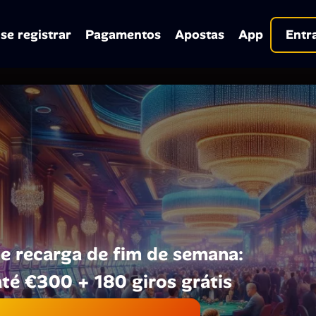
se registrar
Pagamentos
Apostas
App
Entr
de recarga de fim de semana:
té €300 + 180 giros grátis