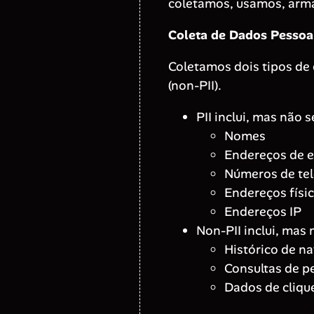
coletamos, usamos, arma
Coleta de Dados Pessoa
Coletamos dois tipos de 
(non-PII).
PII inclui, mas não s
Nomes
Endereços de e
Números de te
Endereços físi
Endereços IP
Non-PII inclui, mas n
Histórico de n
Consultas de p
Dados de cliqu