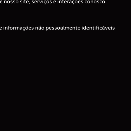
nosso site, serviços e interações conosco.
 e informações não pessoalmente identificáveis