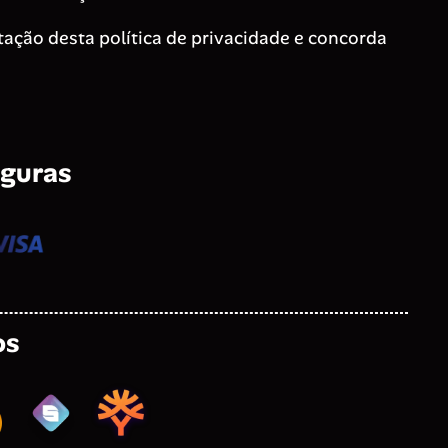
itação desta política de privacidade e concorda
guras
os