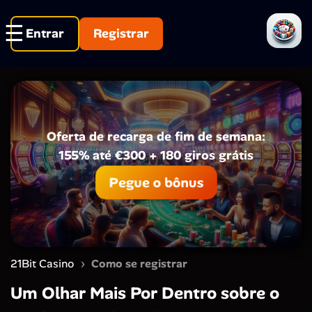
Entrar
Registrar
Oferta de recarga de fim de semana:
155% até €300 + 180 giros grátis
Pegue o bônus
›
21Bit Casino
Como se registrar
Um Olhar Mais Por Dentro sobre o