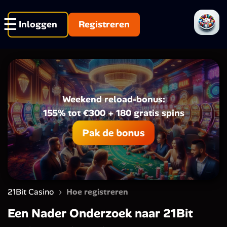
Inloggen
Registreren
Weekend reload-bonus:
155% tot €300 + 180 gratis spins
Pak de bonus
›
21Bit Casino
Hoe registreren
Een Nader Onderzoek naar 21Bit