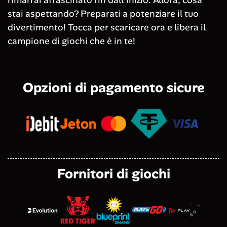
rimarrai affascinato fin dall'inizio. Allora, cosa
stai aspettando? Preparati a potenziare il tuo
divertimento! Tocca per scaricare ora e libera il
campione di giochi che è in te!
Opzioni di pagamento sicure
Fornitori di giochi