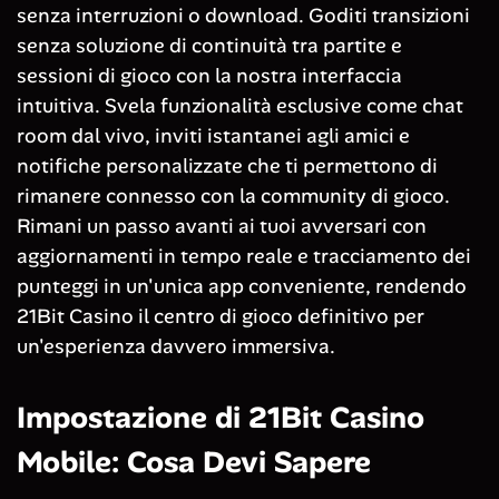
senza interruzioni o download. Goditi transizioni
senza soluzione di continuità tra partite e
sessioni di gioco con la nostra interfaccia
intuitiva. Svela funzionalità esclusive come chat
room dal vivo, inviti istantanei agli amici e
notifiche personalizzate che ti permettono di
rimanere connesso con la community di gioco.
Rimani un passo avanti ai tuoi avversari con
aggiornamenti in tempo reale e tracciamento dei
punteggi in un'unica app conveniente, rendendo
21Bit Casino il centro di gioco definitivo per
un'esperienza davvero immersiva.
Impostazione di 21Bit Casino
Mobile: Cosa Devi Sapere